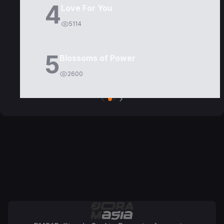
4
Love For You
5114
5
Blossoms of Power
2600