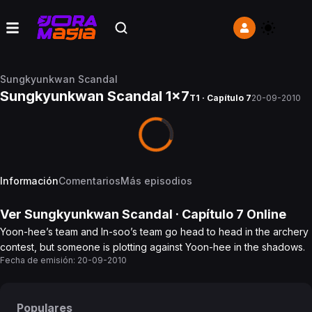
Sungkyunkwan Scandal
Sungkyunkwan Scandal 1x7
T1 · Capítulo 7
20-09-2010
Información
Comentarios
Más episodios
Ver
Sungkyunkwan Scandal
· Capítulo
7
Online
Yoon-hee’s team and In-soo’s team go head to head in the archery
contest, but someone is plotting against Yoon-hee in the shadows.
Fecha de emisión:
20-09-2010
Populares