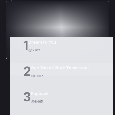
DORAMAS
PELÍCULAS
1
Dream to You
9202
2
See You at Work Tomorrow!
11017
3
Payback
8465