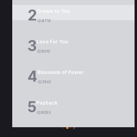
2
Dream to You
8719
3
Love For You
5010
4
Blossoms of Power
2542
5
Payback
8263