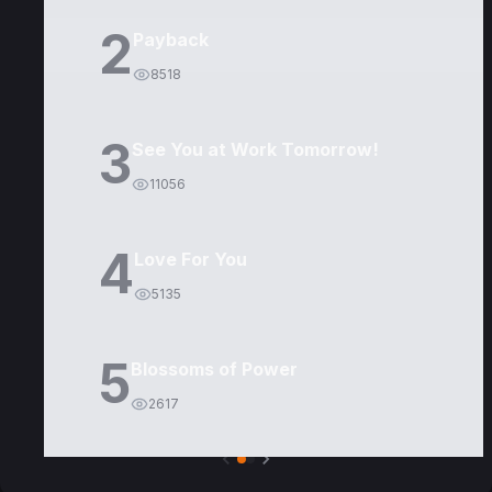
2
Payback
8518
3
See You at Work Tomorrow!
11056
4
Love For You
5135
5
Blossoms of Power
2617