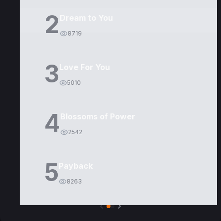
2
Dream to You
8719
3
Love For You
5010
4
Blossoms of Power
2542
5
Payback
8263