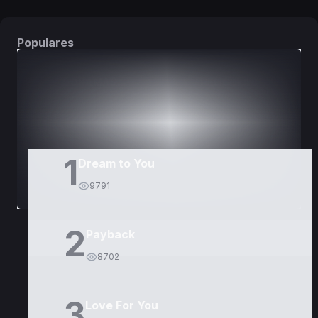
Populares
DORAMAS
PELÍCULAS
1
Dream to You
9791
2
Payback
8702
3
Love For You