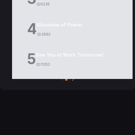
5235
4
Blossoms of Power
2692
5
See You at Work Tomorrow!
11252