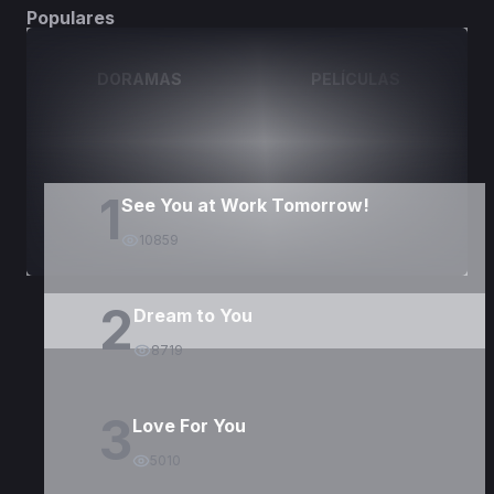
Populares
DORAMAS
PELÍCULAS
1
See You at Work Tomorrow!
10859
2
Dream to You
8719
3
Love For You
5010