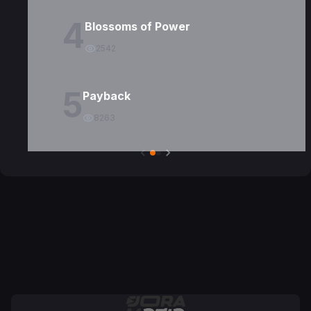
4
Blossoms of Power
2542
5
Payback
8263