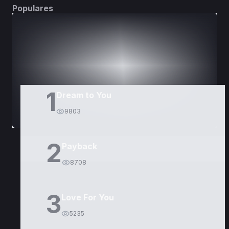
Populares
DORAMAS
PELÍCULAS
1
Dream to You
9803
2
Payback
8708
3
Love For You
5235