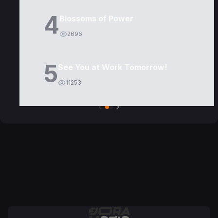
4
Blossoms of Power
2696
5
See You at Work Tomorrow!
11253