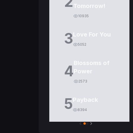
2
Tomorrow!
10935
3
Love For You
5052
Blossoms of
4
Power
2573
5
Payback
8394