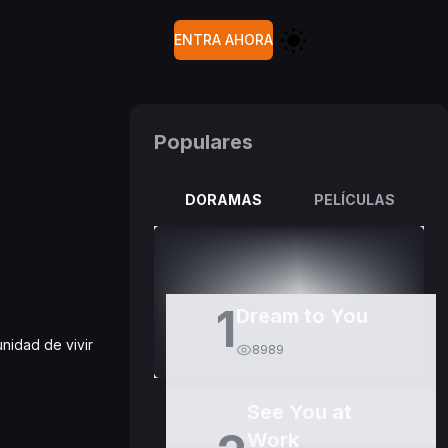
ENTRA AHORA
Populares
DORAMAS
PELÍCULAS
1
Dream to You
nidad de vivir
8989
See You at
Work