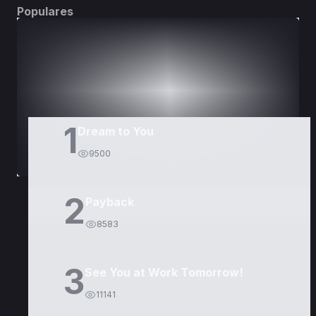
Populares
DORAMAS
PELÍCULAS
1
Dream to You
9500
2
Payback
8583
3
See You at Work Tomorrow!
11141