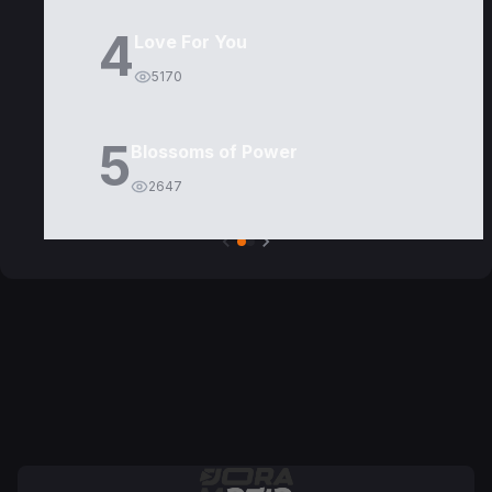
4
Love For You
5170
5
Blossoms of Power
2647