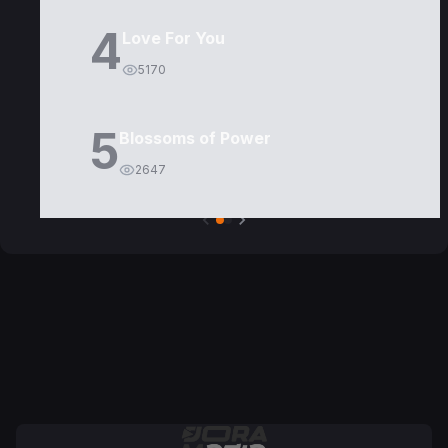
4
Love For You
5170
5
Blossoms of Power
2647