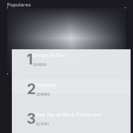
Populares
DORAMAS
PELÍCULAS
1
Dream to You
9500
2
Payback
8583
3
See You at Work Tomorrow!
11141