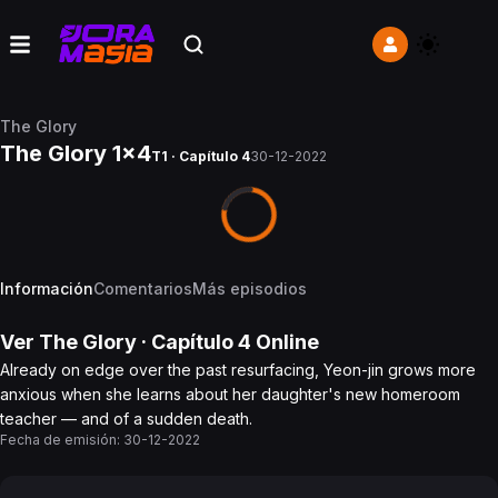
The Glory
The Glory 1x4
T1 · Capítulo 4
30-12-2022
Información
Comentarios
Más episodios
Ver
The Glory
· Capítulo
4
Online
Already on edge over the past resurfacing, Yeon-jin grows more
anxious when she learns about her daughter's new homeroom
teacher — and of a sudden death.
Fecha de emisión:
30-12-2022