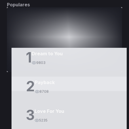
Populares
DORAMAS
PELÍCULAS
1
Dream to You
9803
2
Payback
8708
3
Love For You
5235