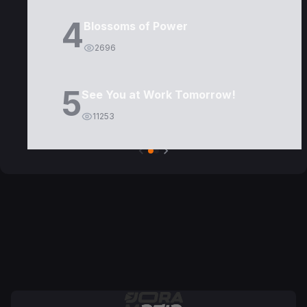
4
Blossoms of Power
2696
5
See You at Work Tomorrow!
11253