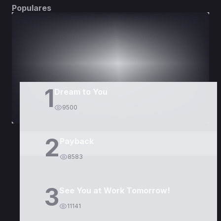
Populares
DORAMAS
PELÍCULAS
1
Dream to You
9500
2
Payback
8583
3
See You at Work Tomorrow!
11141