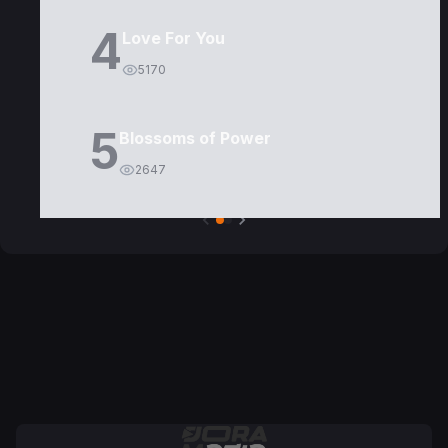
4
Love For You
5170
5
Blossoms of Power
2647