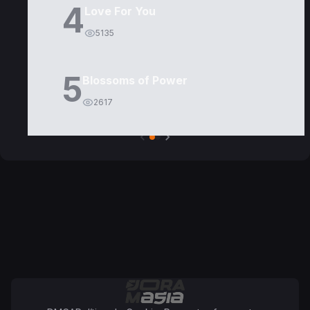
4
Love For You
5135
5
Blossoms of Power
2617