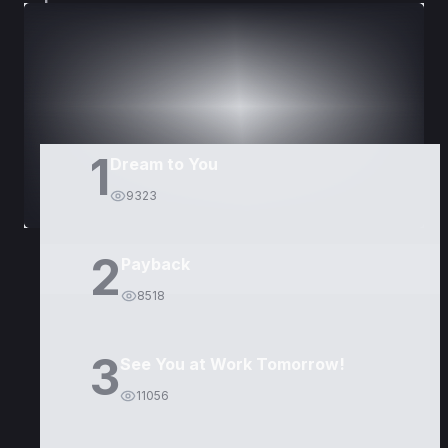
DORAMAS
PELÍCULAS
1
Dream to You
9323
2
Payback
8518
3
See You at Work Tomorrow!
11056