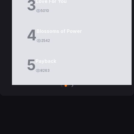
3
Love For You
5010
4
Blossoms of Power
2542
5
Payback
8263