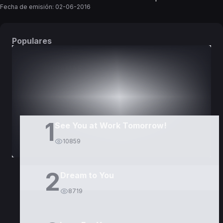
Fecha de emisión:
02-06-2016
Populares
DORAMAS
PELÍCULAS
1
See You at Work Tomorrow!
10859
2
Dream to You
8719