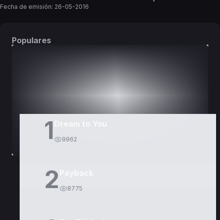
Fecha de emisión:
26-05-2016
Populares
DORAMAS
PELÍCULAS
1
Dream to You
9962
2
Payback
8775