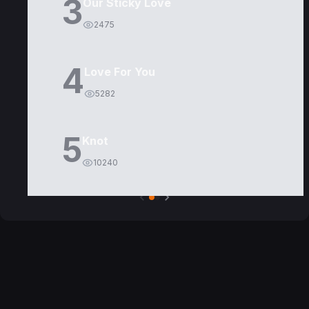
3
Our Sticky Love
2475
4
Love For You
5282
5
Knot
10240