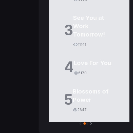
See You at
3
Work
Tomorrow!
11141
4
Love For You
5170
Blossoms of
5
Power
2647