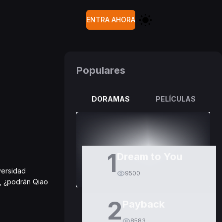
ENTRA AHORA
Populares
DORAMAS
PELÍCULAS
1
Dream to You
versidad
9500
, ¿podrán Qiao
2
Payback
8583