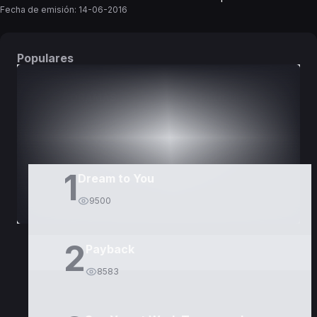
Fecha de emisión:
14-06-2016
Populares
DORAMAS
PELÍCULAS
1
Dream to You
9500
2
Payback
8583