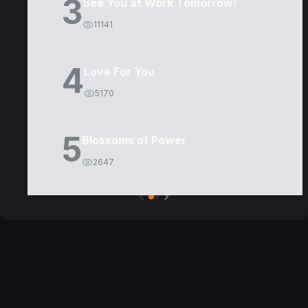
3
See You at Work Tomorrow!
11141
4
Love For You
5170
5
Blossoms of Power
2647