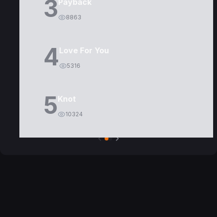
3
Payback
8863
4
Love For You
5316
5
Knot
10324