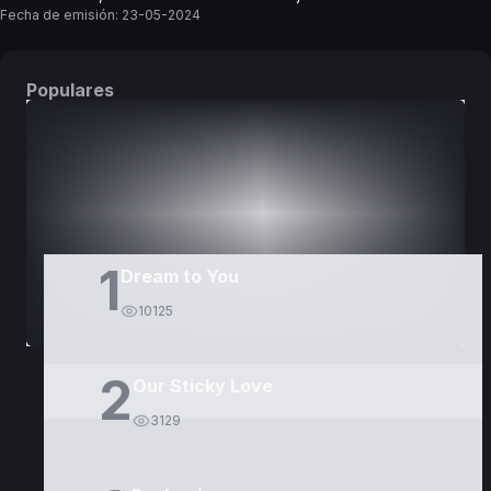
Fecha de emisión:
23-05-2024
Populares
DORAMAS
PELÍCULAS
1
Dream to You
10125
2
Our Sticky Love
3129