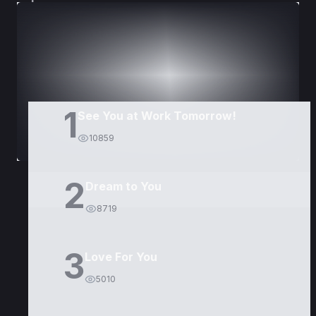
DORAMAS
PELÍCULAS
1
See You at Work Tomorrow!
10859
2
Dream to You
8719
3
Love For You
5010