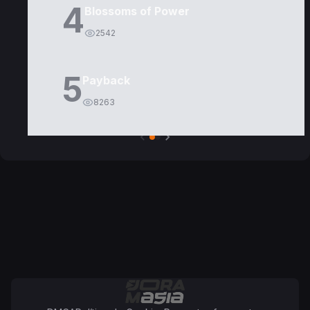
4
Blossoms of Power
2542
5
Payback
8263