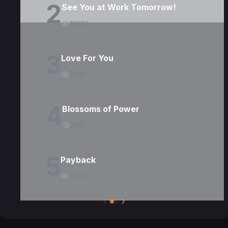
2
See You at Work Tomorrow!
10980
3
Love For You
5080
4
Blossoms of Power
2587
5
Payback
8436