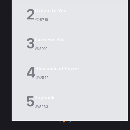
2
Dream to You
8719
3
Love For You
5010
4
Blossoms of Power
2542
5
Payback
8263