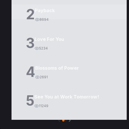
2
Payback
8694
3
Love For You
5234
4
Blossoms of Power
2691
5
See You at Work Tomorrow!
11249