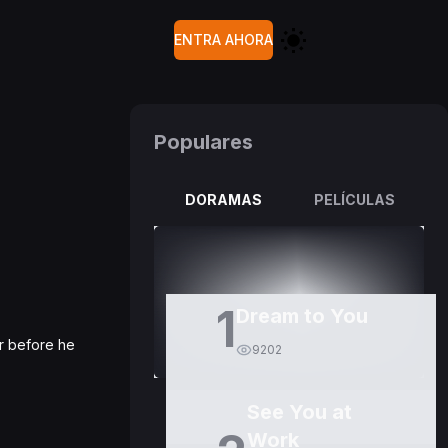
ENTRA AHORA
Populares
DORAMAS
PELÍCULAS
1
Dream to You
er before he
9202
See You at
Work