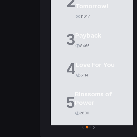
2
Tomorrow!
11017
3
Payback
8465
4
Love For You
5114
Blossoms of
5
Power
2600