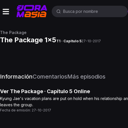
The Package
The Package 1x5
T1 · Capítulo 5
27-10-2017
Información
Comentarios
Más episodios
Ver
The Package
· Capítulo
5
Online
Kyung Jae's vacation plans are put on hold when his relationship 
leaves the group.
Fecha de emisión:
27-10-2017