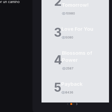
2
or un camino
Tomorrow!
10980
3
Love For You
5080
Blossoms of
4
Power
2587
5
Payback
8436