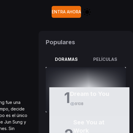
ENTRA AHORA
Populares
DORAMAS
PELÍCULAS
1
Dream to You
ng fue una
9108
empo, decide
oo es el único
See You at
 de Jun Sung y
nes. Sin
Work