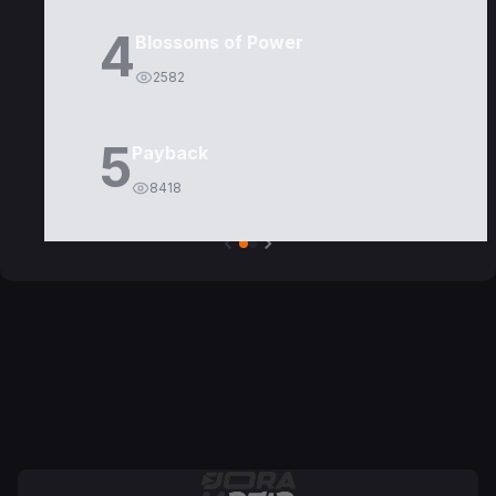
4
Blossoms of Power
2582
5
Payback
8418