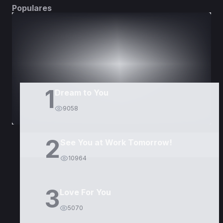
Populares
DORAMAS
PELÍCULAS
1
Dream to You
9058
2
See You at Work Tomorrow!
10964
3
Love For You
5070