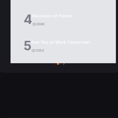
4
Blossoms of Power
2696
5
See You at Work Tomorrow!
11253