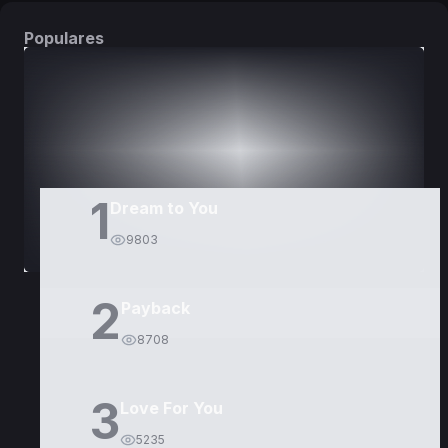
Populares
DORAMAS
PELÍCULAS
1
Dream to You
9803
2
Payback
8708
3
Love For You
5235