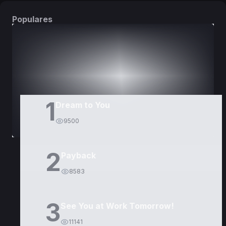
Populares
DORAMAS
PELÍCULAS
1
Dream to You
9500
2
Payback
8583
3
See You at Work Tomorrow!
11141