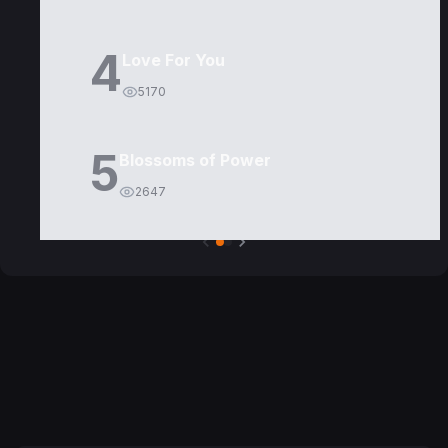
4
Love For You
5170
5
Blossoms of Power
2647