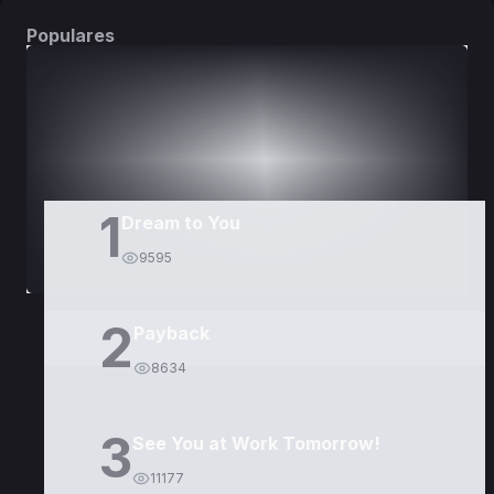
Populares
DORAMAS
PELÍCULAS
1
Dream to You
9595
2
Payback
8634
3
See You at Work Tomorrow!
11177