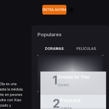
ENTRA AHORA
Populares
DORAMAS
PELÍCULAS
1
Dream to You
Ella es una
9492
asta la médula.
tete en peones
2
Payback
padre con Xiao
nzado y
8579