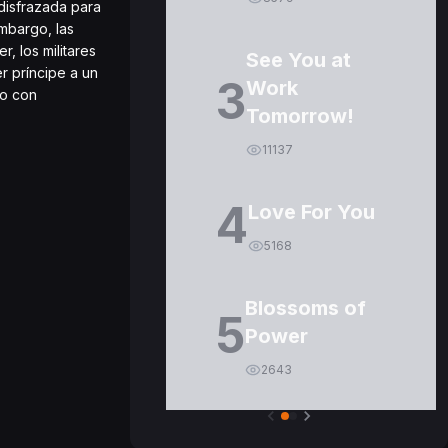
disfrazada para
mbargo, las
, los militares
See You at
r príncipe a un
3
Work
po con
Tomorrow!
11137
4
Love For You
5168
Blossoms of
5
Power
2643