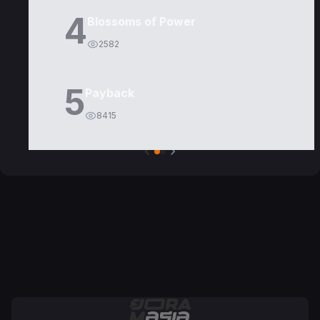
4
Blossoms of Power
2582
5
Payback
8415