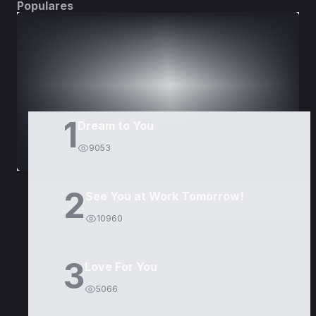
Populares
DORAMAS
PELÍCULAS
1
Dream to You
9053
2
See You at Work Tomorrow!
10960
3
Love For You
5066