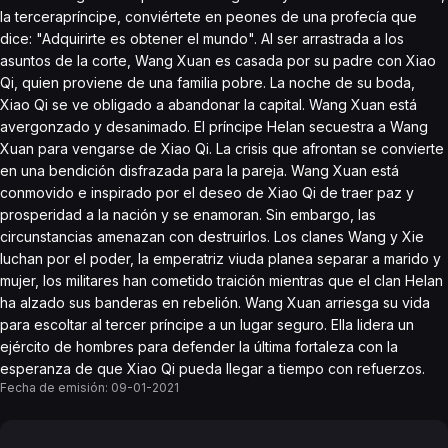
la tercerapríncipe, conviértete en peones de una profecía que
dice: "Adquirirte es obtener el mundo". Al ser arrastrada a los
asuntos de la corte, Wang Xuan es casada por su padre con Xiao
Qi, quien proviene de una familia pobre. La noche de su boda,
Xiao Qi se ve obligado a abandonar la capital. Wang Xuan está
avergonzado y desanimado. El príncipe Helan secuestra a Wang
Xuan para vengarse de Xiao Qi. La crisis que afrontan se convierte
en una bendición disfrazada para la pareja. Wang Xuan está
conmovido e inspirado por el deseo de Xiao Qi de traer paz y
prosperidad a la nación y se enamoran. Sin embargo, las
circunstancias amenazan con destruirlos. Los clanes Wang y Xie
luchan por el poder, la emperatriz viuda planea separar a marido y
mujer, los militares han cometido traición mientras que el clan Helan
ha alzado sus banderas en rebelión. Wang Xuan arriesga su vida
para escoltar al tercer príncipe a un lugar seguro. Ella lidera un
ejército de hombres para defender la última fortaleza con la
esperanza de que Xiao Qi pueda llegar a tiempo con refuerzos.
Fecha de emisión:
09-01-2021