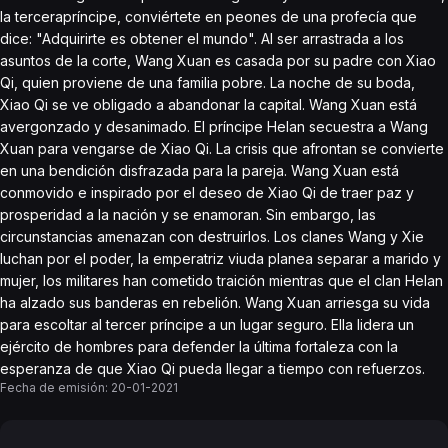
la tercerapríncipe, conviértete en peones de una profecía que
dice: "Adquirirte es obtener el mundo". Al ser arrastrada a los
asuntos de la corte, Wang Xuan es casada por su padre con Xiao
Qi, quien proviene de una familia pobre. La noche de su boda,
Xiao Qi se ve obligado a abandonar la capital. Wang Xuan está
avergonzado y desanimado. El príncipe Helan secuestra a Wang
Xuan para vengarse de Xiao Qi. La crisis que afrontan se convierte
en una bendición disfrazada para la pareja. Wang Xuan está
conmovido e inspirado por el deseo de Xiao Qi de traer paz y
prosperidad a la nación y se enamoran. Sin embargo, las
circunstancias amenazan con destruirlos. Los clanes Wang y Xie
luchan por el poder, la emperatriz viuda planea separar a marido y
mujer, los militares han cometido traición mientras que el clan Helan
ha alzado sus banderas en rebelión. Wang Xuan arriesga su vida
para escoltar al tercer príncipe a un lugar seguro. Ella lidera un
ejército de hombres para defender la última fortaleza con la
esperanza de que Xiao Qi pueda llegar a tiempo con refuerzos.
Fecha de emisión:
20-01-2021