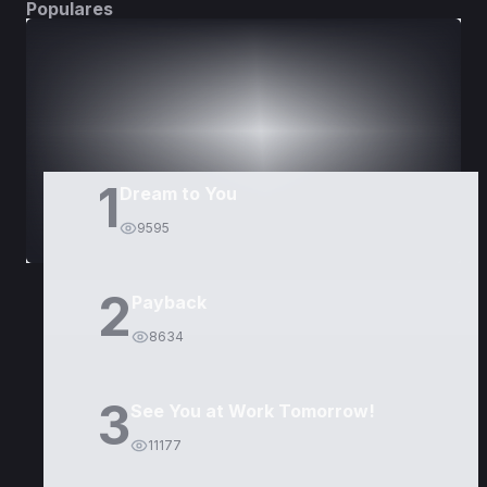
Populares
DORAMAS
PELÍCULAS
1
Dream to You
9595
2
Payback
8634
3
See You at Work Tomorrow!
11177