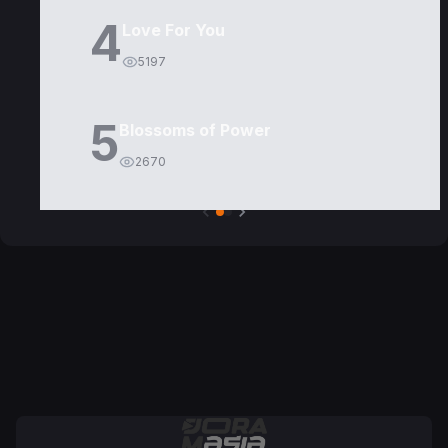
4
Love For You
5197
5
Blossoms of Power
2670