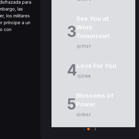
disfrazada para
mbargo, las
, los militares
See You at
r príncipe a un
3
Work
po con
Tomorrow!
11137
4
Love For You
5168
Blossoms of
5
Power
2643