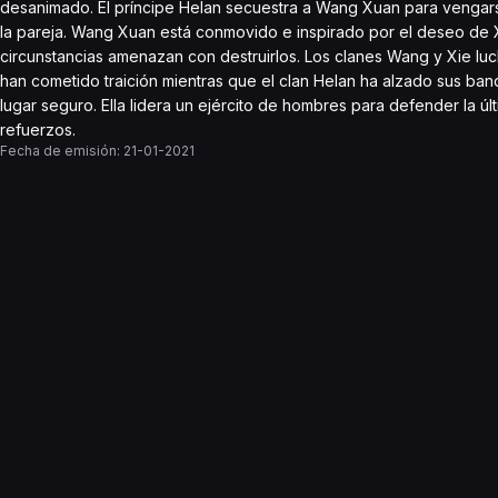
desanimado. El príncipe Helan secuestra a Wang Xuan para vengarse
la pareja. Wang Xuan está conmovido e inspirado por el deseo de X
circunstancias amenazan con destruirlos. Los clanes Wang y Xie luch
han cometido traición mientras que el clan Helan ha alzado sus band
lugar seguro. Ella lidera un ejército de hombres para defender la ú
refuerzos.
Fecha de emisión:
21-01-2021