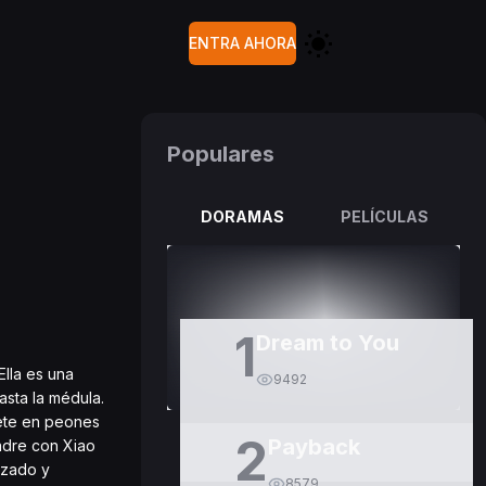
ENTRA AHORA
Populares
DORAMAS
PELÍCULAS
1
Dream to You
Ella es una
9492
asta la médula.
tete en peones
2
Payback
padre con Xiao
nzado y
8579