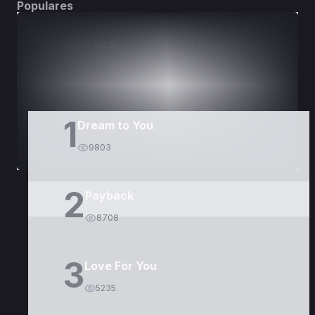
Populares
DORAMAS
PELÍCULAS
1
Dream to You
9803
2
Payback
8708
3
Love For You
5235