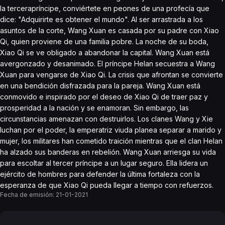
la tercerapríncipe, conviértete en peones de una profecía que
dice: "Adquirirte es obtener el mundo". Al ser arrastrada a los
asuntos de la corte, Wang Xuan es casada por su padre con Xiao
Qi, quien proviene de una familia pobre. La noche de su boda,
Xiao Qi se ve obligado a abandonar la capital. Wang Xuan está
avergonzado y desanimado. El príncipe Helan secuestra a Wang
Xuan para vengarse de Xiao Qi. La crisis que afrontan se convierte
en una bendición disfrazada para la pareja. Wang Xuan está
conmovido e inspirado por el deseo de Xiao Qi de traer paz y
prosperidad a la nación y se enamoran. Sin embargo, las
circunstancias amenazan con destruirlos. Los clanes Wang y Xie
luchan por el poder, la emperatriz viuda planea separar a marido y
mujer, los militares han cometido traición mientras que el clan Helan
ha alzado sus banderas en rebelión. Wang Xuan arriesga su vida
para escoltar al tercer príncipe a un lugar seguro. Ella lidera un
ejército de hombres para defender la última fortaleza con la
esperanza de que Xiao Qi pueda llegar a tiempo con refuerzos.
Fecha de emisión:
21-01-2021