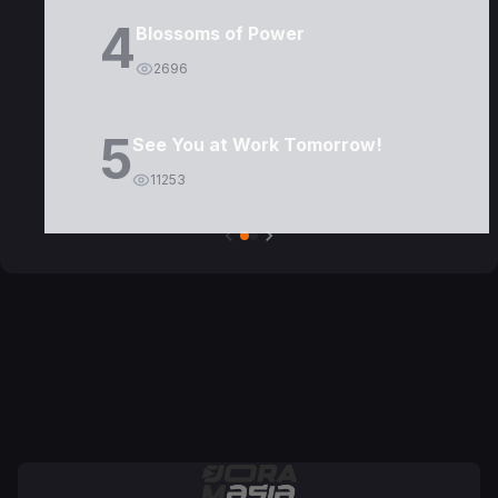
4
Blossoms of Power
2696
5
See You at Work Tomorrow!
11253