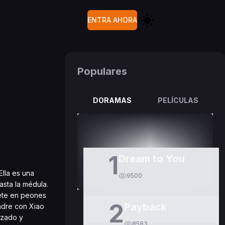
ENTRA AHORA
Populares
DORAMAS
PELÍCULAS
1
Dream to You
Ella es una
9500
asta la médula.
tete en peones
2
Payback
padre con Xiao
nzado y
8583