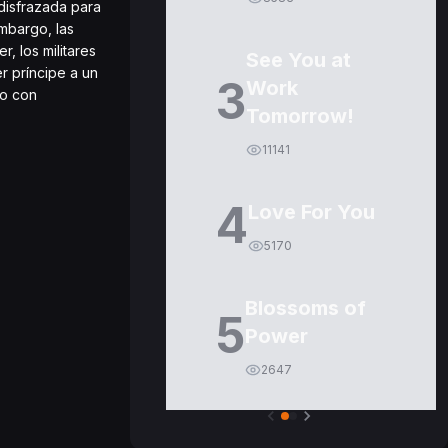
disfrazada para
mbargo, las
, los militares
See You at
r príncipe a un
3
Work
po con
Tomorrow!
11141
4
Love For You
5170
Blossoms of
5
Power
2647