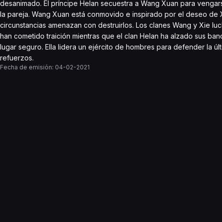
desanimado. El príncipe Helan secuestra a Wang Xuan para vengarse
la pareja. Wang Xuan está conmovido e inspirado por el deseo de X
circunstancias amenazan con destruirlos. Los clanes Wang y Xie luch
han cometido traición mientras que el clan Helan ha alzado sus band
lugar seguro. Ella lidera un ejército de hombres para defender la ú
refuerzos.
Fecha de emisión:
04-02-2021