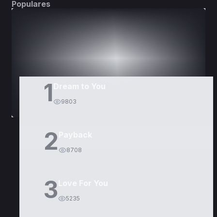
Populares
DORAMAS
PELÍCULAS
1
Dream to You
9803
2
Payback
8708
3
Love For You
5235