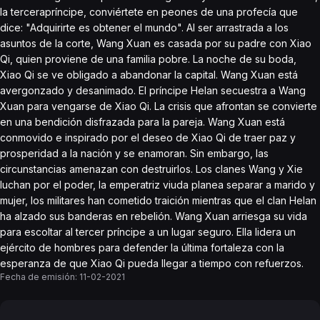
la tercerapríncipe, conviértete en peones de una profecía que
dice: "Adquirirte es obtener el mundo". Al ser arrastrada a los
asuntos de la corte, Wang Xuan es casada por su padre con Xiao
Qi, quien proviene de una familia pobre. La noche de su boda,
Xiao Qi se ve obligado a abandonar la capital. Wang Xuan está
avergonzado y desanimado. El príncipe Helan secuestra a Wang
Xuan para vengarse de Xiao Qi. La crisis que afrontan se convierte
en una bendición disfrazada para la pareja. Wang Xuan está
conmovido e inspirado por el deseo de Xiao Qi de traer paz y
prosperidad a la nación y se enamoran. Sin embargo, las
circunstancias amenazan con destruirlos. Los clanes Wang y Xie
luchan por el poder, la emperatriz viuda planea separar a marido y
mujer, los militares han cometido traición mientras que el clan Helan
ha alzado sus banderas en rebelión. Wang Xuan arriesga su vida
para escoltar al tercer príncipe a un lugar seguro. Ella lidera un
ejército de hombres para defender la última fortaleza con la
esperanza de que Xiao Qi pueda llegar a tiempo con refuerzos.
Fecha de emisión:
11-02-2021