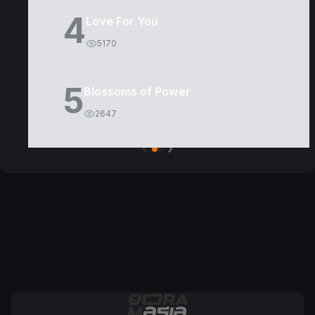
4
Love For You
5170
5
Blossoms of Power
2647