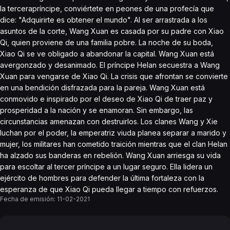
la tercerapríncipe, conviértete en peones de una profecía que
dice: "Adquirirte es obtener el mundo". Al ser arrastrada a los
asuntos de la corte, Wang Xuan es casada por su padre con Xiao
Qi, quien proviene de una familia pobre. La noche de su boda,
Xiao Qi se ve obligado a abandonar la capital. Wang Xuan está
avergonzado y desanimado. El príncipe Helan secuestra a Wang
Xuan para vengarse de Xiao Qi. La crisis que afrontan se convierte
en una bendición disfrazada para la pareja. Wang Xuan está
conmovido e inspirado por el deseo de Xiao Qi de traer paz y
prosperidad a la nación y se enamoran. Sin embargo, las
circunstancias amenazan con destruirlos. Los clanes Wang y Xie
luchan por el poder, la emperatriz viuda planea separar a marido y
mujer, los militares han cometido traición mientras que el clan Helan
ha alzado sus banderas en rebelión. Wang Xuan arriesga su vida
para escoltar al tercer príncipe a un lugar seguro. Ella lidera un
ejército de hombres para defender la última fortaleza con la
esperanza de que Xiao Qi pueda llegar a tiempo con refuerzos.
Fecha de emisión:
11-02-2021