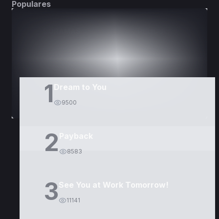
Populares
DORAMAS
PELÍCULAS
1
Dream to You
9500
2
Payback
8583
3
See You at Work Tomorrow!
11141