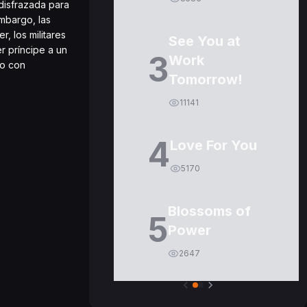
disfrazada para
mbargo, las
, los militares
See You at
r príncipe a un
3
Work
po con
Tomorrow!
11141
4
Love For You
5170
Blossoms of
5
Power
2647