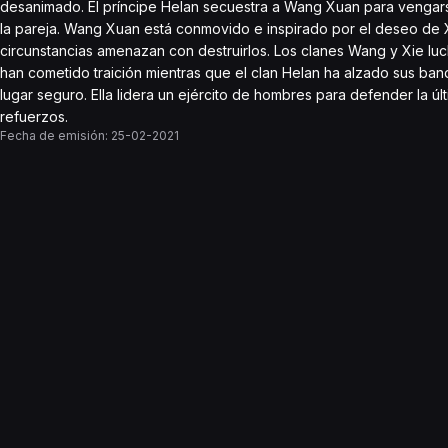
desanimado. El príncipe Helan secuestra a Wang Xuan para vengarse
la pareja. Wang Xuan está conmovido e inspirado por el deseo de X
circunstancias amenazan con destruirlos. Los clanes Wang y Xie luch
han cometido traición mientras que el clan Helan ha alzado sus band
lugar seguro. Ella lidera un ejército de hombres para defender la ú
refuerzos.
Fecha de emisión:
25-02-2021