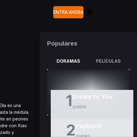
ENTRA AHORA
Populares
DORAMAS
PELÍCULAS
1
Dream to You
Ella es una
9500
asta la médula.
tete en peones
2
Payback
padre con Xiao
nzado y
8583