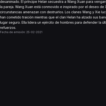
desanimado. El príncipe Helan secuestra a Wang Xuan para vengarse
la pareja. Wang Xuan está conmovido e inspirado por el deseo de X
circunstancias amenazan con destruirlos. Los clanes Wang y Xie luch
han cometido traición mientras que el clan Helan ha alzado sus band
lugar seguro. Ella lidera un ejército de hombres para defender la ú
refuerzos.
Fecha de emisión:
25-02-2021