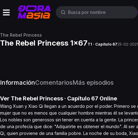
The Rebel Princess
The Rebel Princess 1x67
T1 · Capítulo 67
25-02-202
Información
Comentarios
Más episodios
Ver
The Rebel Princess
· Capítulo
67
Online
Wang Xuan y Xiao Qi llegan a un acuerdo por el poder. Primero se c
mujer que no es menos que cualquier hombre mientras él se levantó
Los nobles son generosos sin tener en cuenta a la gente. La prince
de una profecía que dice: "Adquirirte es obtener el mundo". Al ser
Qi, quien proviene de una familia pobre. La noche de su boda, Xia