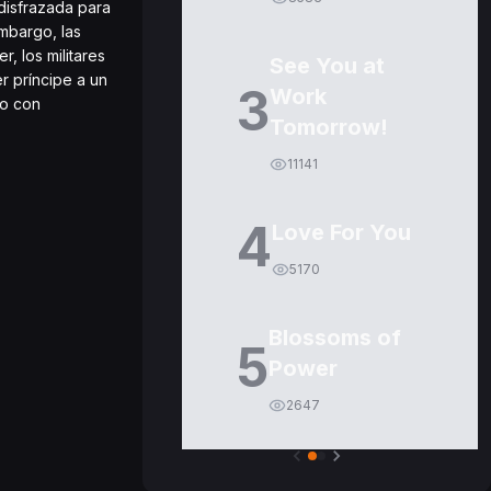
disfrazada para
mbargo, las
, los militares
See You at
r príncipe a un
3
Work
po con
Tomorrow!
11141
4
Love For You
5170
Blossoms of
5
Power
2647