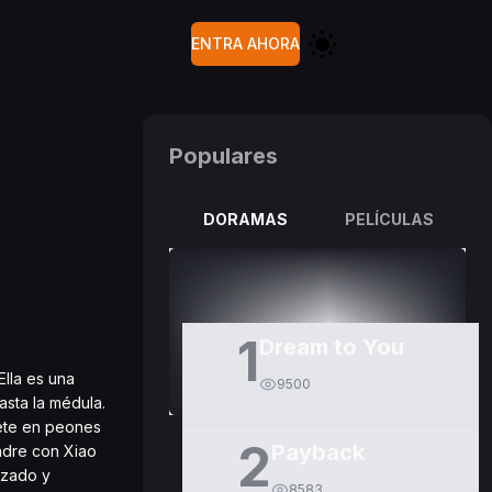
ENTRA AHORA
Populares
DORAMAS
PELÍCULAS
1
Dream to You
Ella es una
9500
asta la médula.
tete en peones
2
Payback
padre con Xiao
nzado y
8583