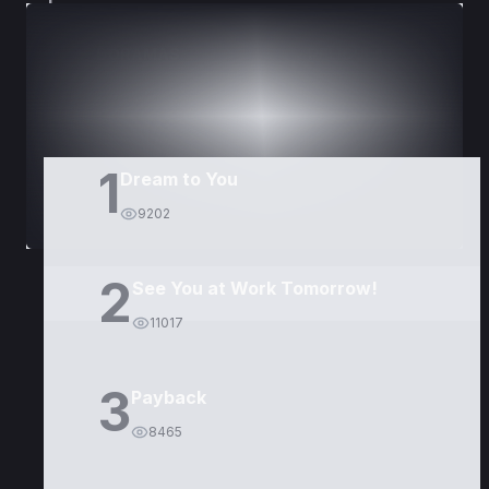
DORAMAS
PELÍCULAS
1
Dream to You
9202
2
See You at Work Tomorrow!
11017
3
Payback
8465