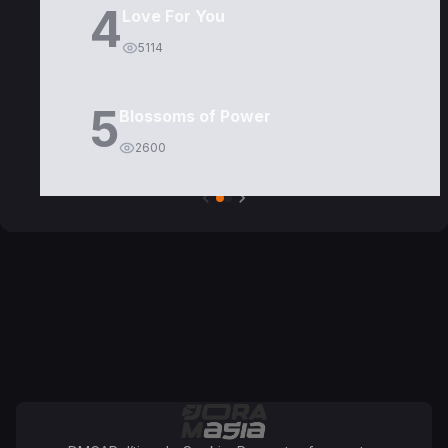
4
Love For You
5114
5
Blossoms of Power
2600