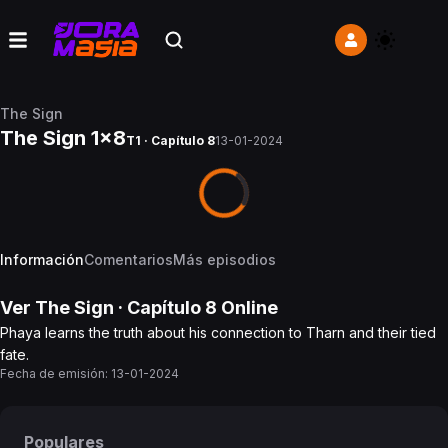
The Sign
The Sign 1x8
T1 · Capítulo 8
13-01-2024
Información
Comentarios
Más episodios
Ver
The Sign
· Capítulo
8
Online
Phaya learns the truth about his connection to Tharn and their tied
fate.
Fecha de emisión:
13-01-2024
Populares