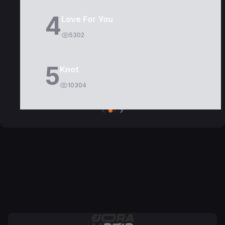
4
Love For You
5302
5
Knot
10304