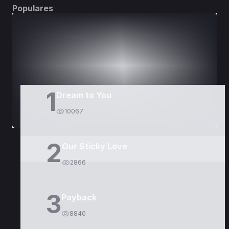
Populares
DORAMAS
PELÍCULAS
1
Dream to You
10067
2
Our Sticky Love
2866
3
Payback
8840