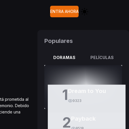
ENTRA AHORA
Populares
DORAMAS
PELÍCULAS
1
Dream to You
tá prometida al
9323
demonio. Debido
nciende una
2
Payback
8518