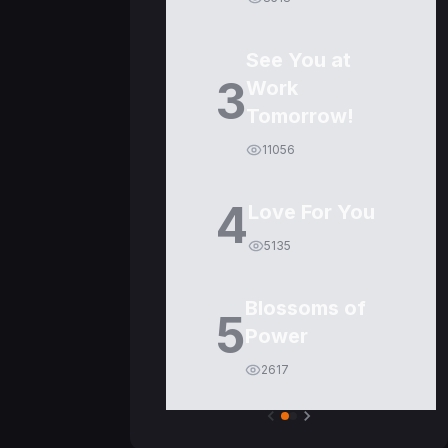
See You at
3
Work
Tomorrow!
11056
4
Love For You
5135
Blossoms of
5
Power
2617