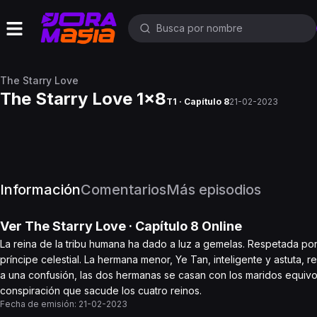
The Starry Love
The Starry Love 1x8
T1 · Capítulo 8
21-02-2023
Información
Comentarios
Más episodios
Ver
The Starry Love
· Capítulo
8
Online
La reina de la tribu humana ha dado a luz a gemelas. Respetada por 
príncipe celestial. La hermana menor, Ye Tan, inteligente y astuta
a una confusión, las dos hermanas se casan con los maridos equi
conspiración que sacude los cuatro reinos.
Fecha de emisión:
21-02-2023