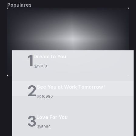
Populares
DORAMAS
PELÍCULAS
1
Dream to You
9108
2
See You at Work Tomorrow!
10980
3
Love For You
5080