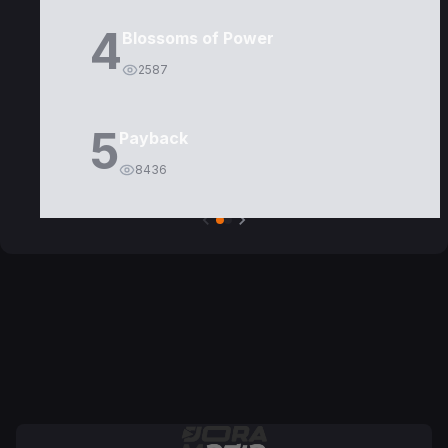
4
Blossoms of Power
2587
5
Payback
8436