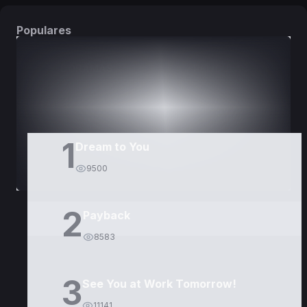
Populares
DORAMAS
PELÍCULAS
1
Dream to You
9500
2
Payback
8583
3
See You at Work Tomorrow!
11141