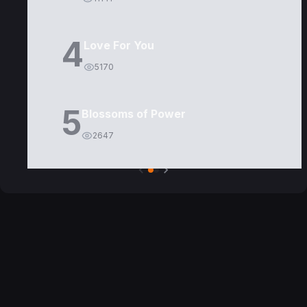
4
Love For You
5170
5
Blossoms of Power
2647