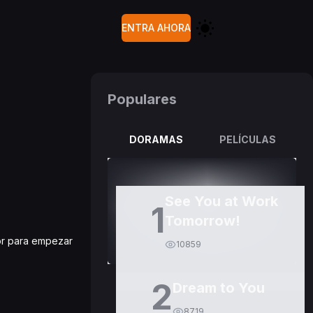
ENTRA AHORA
Populares
DORAMAS
PELÍCULAS
See You at Work
1
Tomorrow!
tor para empezar
10859
2
Dream to You
8719