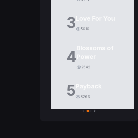
3
Love For You
5010
Blossoms of
4
Power
2542
5
Payback
8263