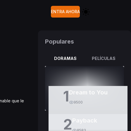
ENTRA AHORA
Populares
DORAMAS
PELÍCULAS
1
Dream to You
nable que le
9500
2
Payback
8583