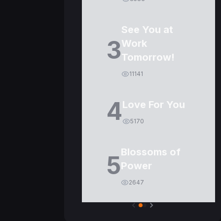
See You at
3
Work
Tomorrow!
11141
4
Love For You
5170
Blossoms of
5
Power
2647