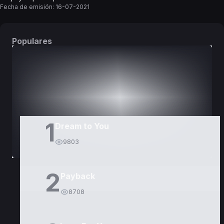
Fecha de emisión:
16-07-2021
Populares
DORAMAS
PELÍCULAS
1
Dream to You
9803
2
Payback
8708