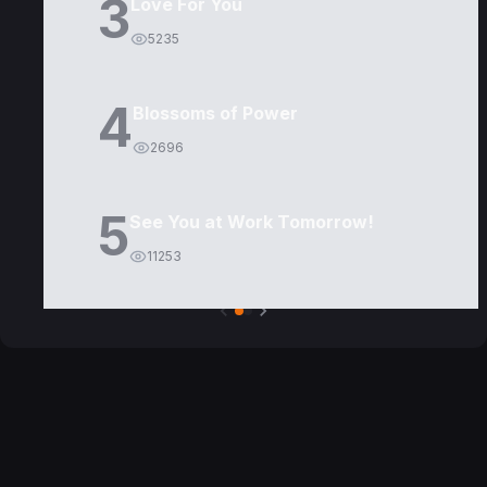
3
Love For You
5235
4
Blossoms of Power
2696
5
See You at Work Tomorrow!
11253