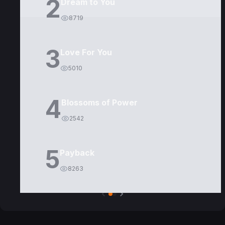
2
Dream to You
8719
3
Love For You
5010
4
Blossoms of Power
2542
5
Payback
8263