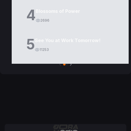
4
Blossoms of Power
2696
5
See You at Work Tomorrow!
11253