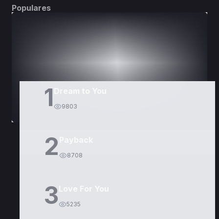
Populares
DORAMAS
PELÍCULAS
1
Dream to You
9803
2
Payback
8708
3
Love For You
5235