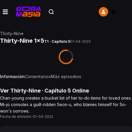
Thirty-Nine
Thirty-Nine 1x5
T1 · Capítulo 5
01-04-2022
Información
Comentarios
Más episodios
Ver
Thirty-Nine
· Capítulo
5
Online
Chan-young creates a bucket list of her to-do items for loved ones.
Mi-jo consoles a guilt-ridden Seon-u, who blames himself for So-
won's sorrows.
Fecha de emisión:
01-04-2022