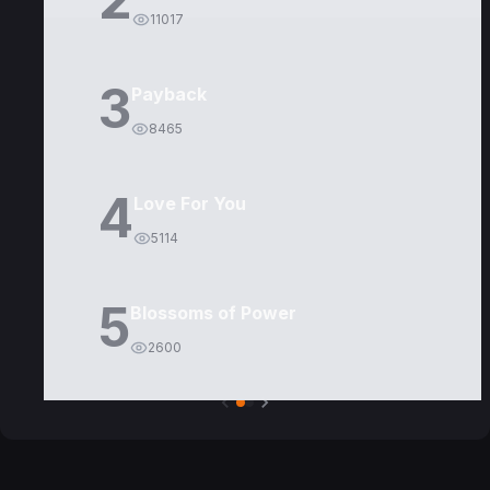
11017
3
Payback
8465
4
Love For You
5114
5
Blossoms of Power
2600