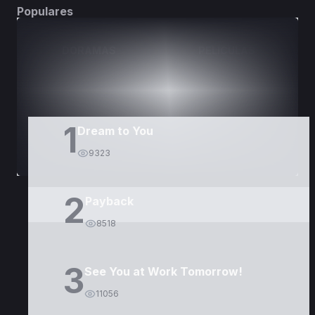
Populares
DORAMAS
PELÍCULAS
1
Dream to You
9323
2
Payback
8518
3
See You at Work Tomorrow!
11056