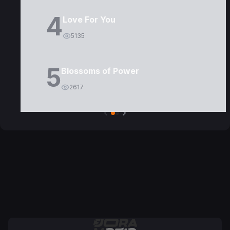
4
Love For You
5135
5
Blossoms of Power
2617